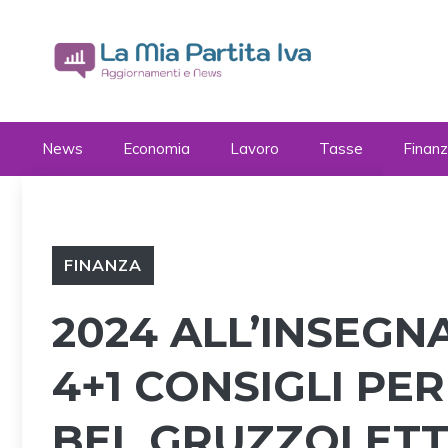
Vai
al
contenuto
News
Economia
Lavoro
Tasse
Finan
FINANZA
2024 ALL’INSEGN
4+1 CONSIGLI P
BEL GRUZZOLETT