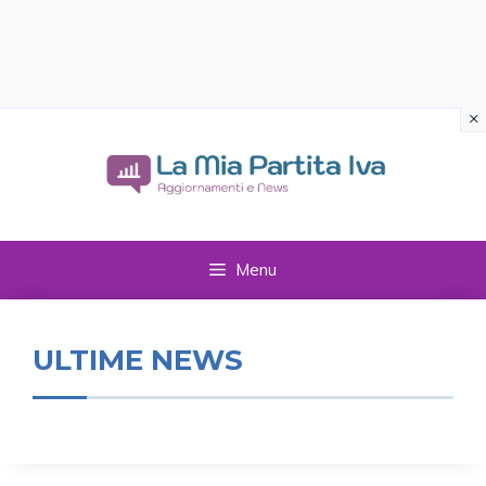
×
Vai
al
contenuto
Menu
ULTIME NEWS