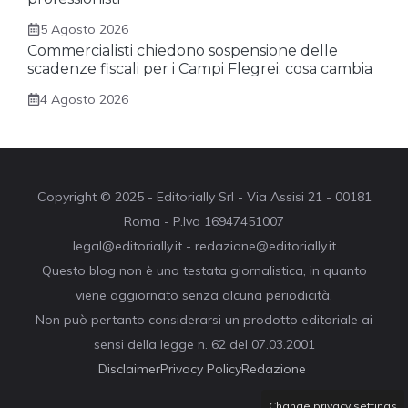
5 Agosto 2026
Commercialisti chiedono sospensione delle
scadenze fiscali per i Campi Flegrei: cosa cambia
4 Agosto 2026
Copyright © 2025 - Editorially Srl - Via Assisi 21 - 00181
Roma - P.Iva 16947451007
legal@editorially.it - redazione@editorially.it
Questo blog non è una testata giornalistica, in quanto
viene aggiornato senza alcuna periodicità.
Non può pertanto considerarsi un prodotto editoriale ai
sensi della legge n. 62 del 07.03.2001
Disclaimer
Privacy Policy
Redazione
Change privacy settings