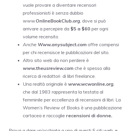
vuole provare a diventare recensori
professionisti è senza dubbio
www.
OnlineBookClub.org
, dove si può
arrivare a percepire da
$5 a $60
per ogni
volume recensito.
Anche
Www.anysubject.com
offre compensi
per chi recensisce le pubblicazioni del sito.
Altro sito web da non perdere è
www.theusreview.com
che è spesso alla
ricerca di redattori di libri freelance.
Una realtà originale è
www.wcwonline.org
,
che dal 1983 rappresenta la testata al
femminile per eccellenza di recensioni di libri. La
Women’s Review of Books è una pubblicazione
cartacea e raccoglie
recensioni di donne.
Prova a dare un’occhiata a uno di questi 5 siti web, e