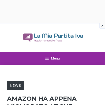
×
Vai
al
contenuto
Menu
NEWS
AMAZON HA APPENA