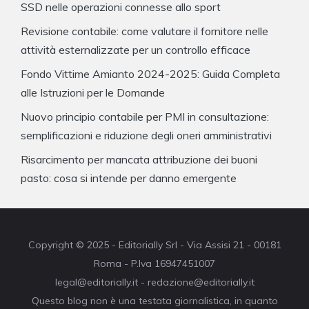
SSD nelle operazioni connesse allo sport
Revisione contabile: come valutare il fornitore nelle
attività esternalizzate per un controllo efficace
Fondo Vittime Amianto 2024-2025: Guida Completa
alle Istruzioni per le Domande
Nuovo principio contabile per PMI in consultazione:
semplificazioni e riduzione degli oneri amministrativi
Risarcimento per mancata attribuzione dei buoni
pasto: cosa si intende per danno emergente
Copyright © 2025 - Editorially Srl - Via Assisi 21 - 00181
Roma - P.Iva 16947451007
legal@editorially.it - redazione@editorially.it
Questo blog non è una testata giornalistica, in quanto