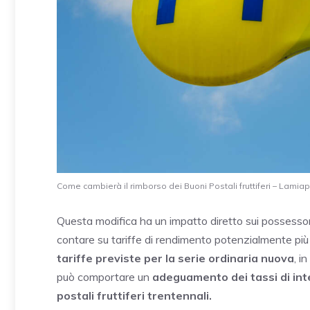
Come cambierà il rimborso dei Buoni Postali fruttiferi – Lamiapa
Questa modifica ha un impatto diretto sui possessori 
contare su tariffe di rendimento potenzialmente più 
tariffe previste per la serie ordinaria nuova
, i
può comportare un
adeguamento dei tassi di in
postali fruttiferi trentennali.