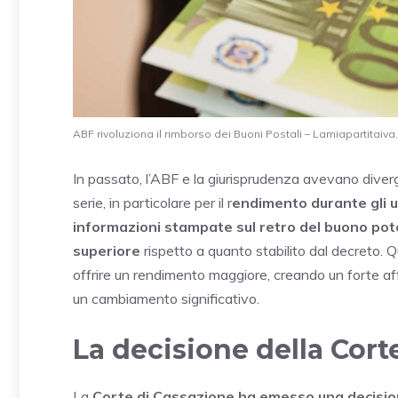
ABF rivoluziona il rimborso dei Buoni Postali – Lamiapartitaiva.
In passato, l’ABF e la giurisprudenza avevano diverge
serie, in particolare per il r
endimento durante gli ult
informazioni stampate sul retro del buono pot
superiore
rispetto a quanto stabilito dal decreto. 
offrire un rendimento maggiore, creando un forte affi
un cambiamento significativo.
La decisione della Cort
La
Corte di Cassazione ha emesso una decisio