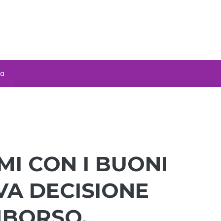
za
I CON I BUONI
VA DECISIONE
MBORSO,