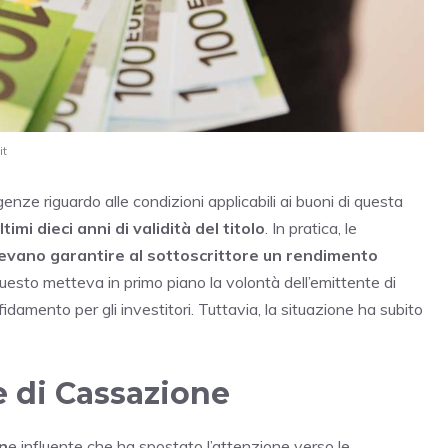
it
nze riguardo alle condizioni applicabili ai buoni di questa
imi dieci anni di validità del titolo
. In pratica, le
evano garantire al sottoscrittore un rendimento
Questo metteva in primo piano la volontà dell’emittente di
damento per gli investitori. Tuttavia, la situazione ha subito
e di Cassazione
n
e influente che ha spostato l’attenzione verso le