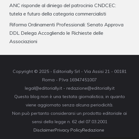
ANC risponde al diniego del patrocinio CNDCEC:
tutela e futuro della categoria commercialisti
Riforma Ordinamenti Professionali: Senato Approva
DDL Delega Accogliendo le Richieste delle
Associazioni
Copyright © 2025 - Editorially Srl - Via Assisi 21 - 00181
Roma - P.Iva 16947451007
legal@editorially.it - redazione@editorially.it
Questo blog non è una testata giornalistica, in quanto
viene aggiornato senza alcuna periodicità.
Non può pertanto considerarsi un prodotto editoriale ai
sensi della legge n. 62 del 07.03.2001
Disclaimer
Privacy Policy
Redazione