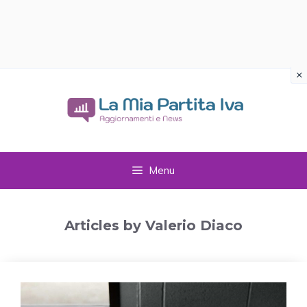
×
Vai
al
contenuto
Menu
Articles by Valerio Diaco