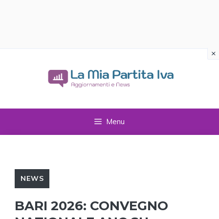
×
Vai
al
contenuto
Menu
NEWS
BARI 2026: CONVEGNO