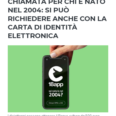
CHIAMATA PER CHI È NATO
NEL 2004: SI PUÒ
RICHIEDERE ANCHE CON LA
CARTA DI IDENTITÀ
ELETTRONICA
I diciottenni possono ottenere il Bonus cultura da 500 euro -