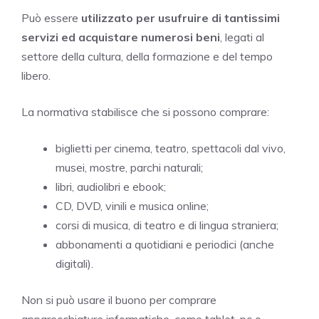
Può essere
utilizzato per usufruire di tantissimi
servizi ed acquistare numerosi beni
, legati al
settore della cultura, della formazione e del tempo
libero.
La normativa stabilisce che si possono comprare:
biglietti per cinema, teatro, spettacoli dal vivo,
musei, mostre, parchi naturali;
libri, audiolibri e ebook;
CD, DVD, vinili e musica online;
corsi di musica, di teatro e di lingua straniera;
abbonamenti a quotidiani e periodici (anche
digitali).
Non si può usare il buono per comprare