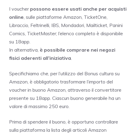
I voucher
possono essere usati anche per acquisti
online
, sulle piattaforme Amazon, TicketOne,
Libraccio, Feltrinelli, IBS, Mondadori, Mailticket, Panini
Comics, TicketMaster; l’elenco completo è disponibile
su 18app.
In alternativa,
è possibile comprare nei negozi
fisici aderenti all’iniziativa
.
Specifichiamo che, per l’utilizzo del Bonus cultura su
Amazon, è obbligatorio trasformare l’importo del
voucher in buono Amazon, attraverso il convertitore
presente su 18app. Ciascun buono generabile ha un
valore di massimo 250 euro.
Prima di spendere il buono, è opportuno controllare
sulla piattaforma la lista degli articoli Amazon