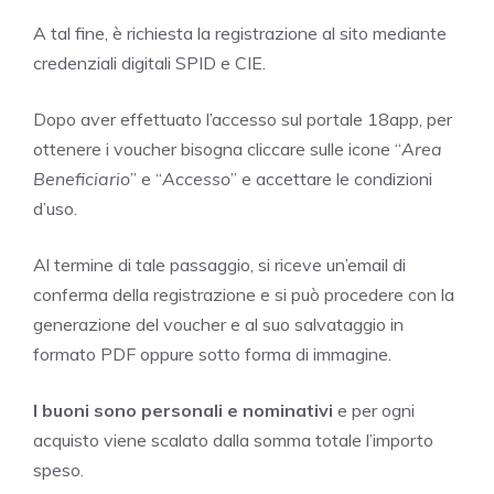
A tal fine, è richiesta la registrazione al sito mediante
credenziali digitali SPID e CIE.
Dopo aver effettuato l’accesso sul portale 18app, per
ottenere i voucher bisogna cliccare sulle icone “
Area
Beneficiario
” e “
Accesso
” e accettare le condizioni
d’uso.
Al termine di tale passaggio, si riceve un’email di
conferma della registrazione e si può procedere con la
generazione del voucher e al suo salvataggio in
formato PDF oppure sotto forma di immagine.
I buoni sono personali e nominativi
e per ogni
acquisto viene scalato dalla somma totale l’importo
speso.