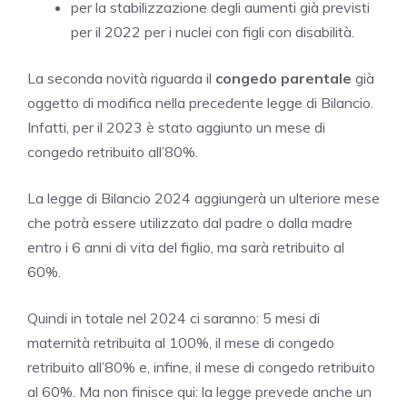
per la stabilizzazione degli aumenti già previsti
per il 2022 per i nuclei con figli con disabilità.
La seconda novità riguarda il
congedo parentale
già
oggetto di modifica nella precedente legge di Bilancio.
Infatti, per il 2023 è stato aggiunto un mese di
congedo retribuito all’80%.
La legge di Bilancio 2024 aggiungerà un ulteriore mese
che potrà essere utilizzato dal padre o dalla madre
entro i 6 anni di vita del figlio, ma sarà retribuito al
60%.
Quindi in totale nel 2024 ci saranno: 5 mesi di
maternità retribuita al 100%, il mese di congedo
retribuito all’80% e, infine, il mese di congedo retribuito
al 60%. Ma non finisce qui: la legge prevede anche un