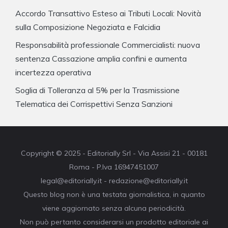
Accordo Transattivo Esteso ai Tributi Locali: Novità
sulla Composizione Negoziata e Falcidia
Responsabilità professionale Commercialisti: nuova
sentenza Cassazione amplia confini e aumenta
incertezza operativa
Soglia di Tolleranza al 5% per la Trasmissione
Telematica dei Corrispettivi Senza Sanzioni
Copyright © 2025 - Editorially Srl - Via Assisi 21 - 00181
Roma - P.Iva 16947451007
legal@editorially.it - redazione@editorially.it
Questo blog non è una testata giornalistica, in quanto
viene aggiornato senza alcuna periodicità.
Non può pertanto considerarsi un prodotto editoriale ai