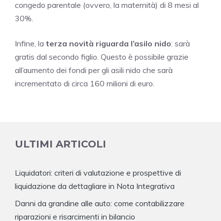
congedo parentale (ovvero, la maternità) di 8 mesi al
30%.
Infine, la
terza novità riguarda l’asilo nido
: sarà
gratis dal secondo figlio. Questo è possibile grazie
all’aumento dei fondi per gli asili nido che sarà
incrementato di circa 160 milioni di euro.
ULTIMI ARTICOLI
Liquidatori: criteri di valutazione e prospettive di
liquidazione da dettagliare in Nota Integrativa
Danni da grandine alle auto: come contabilizzare
riparazioni e risarcimenti in bilancio