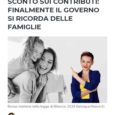
SCONTO SUI CONTRIBUTI:
FINALMENTE IL GOVERNO
SI RICORDA DELLE
FAMIGLIE
Bonus mamma nella legge di Bilancio 2024 (lamiapartitaiva.it)