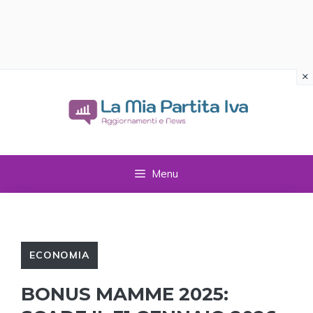
×
Vai
al
contenuto
Menu
ECONOMIA
BONUS MAMME 2025: