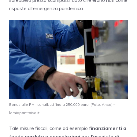
risposte all’emergenza pandemica.
Bonus alle PMI; contributi fino a 250,000 euro! (Foto: Ansa) –
lamiapartitaiva.it
Tale misure fiscali, come ad esempio
finanziamenti a
fondo perduto e agevolazioni per l’acquisto di