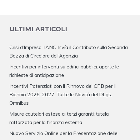
ULTIMI ARTICOLI
Crisi d’Impresa: l’ANC Invía il Contributo sulla Seconda
Bozza di Circolare dell’Agenzia
Incentivi per interventi su edifici pubblici: aperte le
richieste di anticipazione
Incentivi Potenziati con il Rinnovo del CPB per il
Biennio 2026-2027: Tutte le Novità del DLgs.
Omnibus
Misure cautelari estese ai terzi garanti: tutela
rafforzata per la finanza esterna
Nuovo Servizio Online per la Presentazione delle