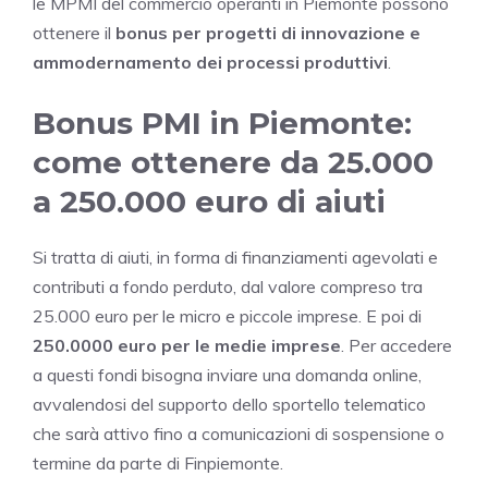
le MPMI del commercio operanti in Piemonte possono
ottenere il
bonus per progetti di innovazione e
ammodernamento dei processi produttivi
.
Bonus PMI in Piemonte:
come ottenere da 25.000
a 250.000 euro di aiuti
Si tratta di aiuti, in forma di finanziamenti agevolati e
contributi a fondo perduto, dal valore compreso tra
25.000 euro per le micro e piccole imprese. E poi di
250.0000 euro per le medie imprese
. Per accedere
a questi fondi bisogna inviare una domanda online,
avvalendosi del supporto dello sportello telematico
che sarà attivo fino a comunicazioni di sospensione o
termine da parte di Finpiemonte.