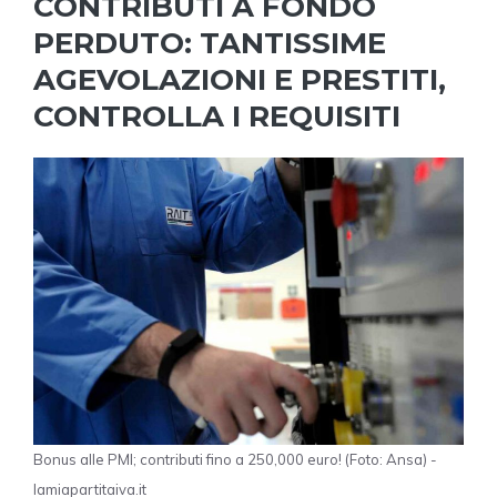
CONTRIBUTI A FONDO
PERDUTO: TANTISSIME
AGEVOLAZIONI E PRESTITI,
CONTROLLA I REQUISITI
Bonus alle PMI; contributi fino a 250,000 euro! (Foto: Ansa) -
lamiapartitaiva.it