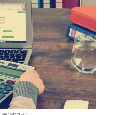
– lamiapartitaiva.it