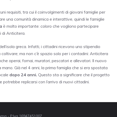
ni requisiti, tra cui il coinvolgimenti di giovani famiglie per
mare una comunità dinamica e interattive, quindi le famiglie
a
è molto importante: coloro che vogliono partecipare
 di Anticitera.
l’isola greca. Infatti, i cittadini ricevono uno stipendio
 coltivare; ma non c’è spazio solo per i contadini: Anticitera
che operai, fornai, muratori, pescatori e allevatori. Il nuovo
a mano. Già nel 4 anni, la prima famiglia che si era spostata
locale
dopo 24 anni.
Questo sta a significare che il progetto
potrebbe replicarsi con l’arrivo di nuovi cittadini.
 Roma - P.Iva 16947451007