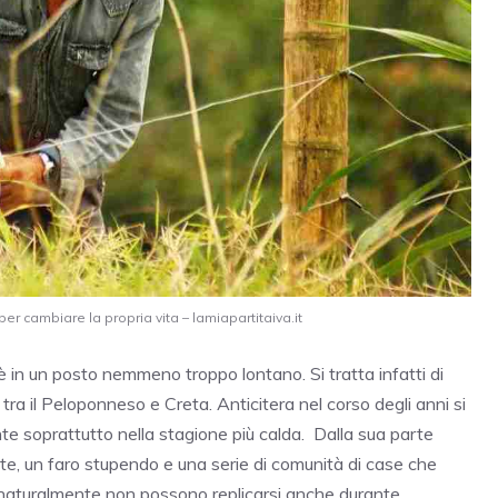
er cambiare la propria vita – lamiapartitaiva.it
è in un posto nemmeno troppo lontano. Si tratta infatti di
 tra il Peloponneso e Creta. Anticitera nel corso degli anni si
te soprattutto nella stagione più calda. Dalla sua parte
te, un faro stupendo e una serie di comunità di case che
 naturalmente non possono replicarsi anche durante