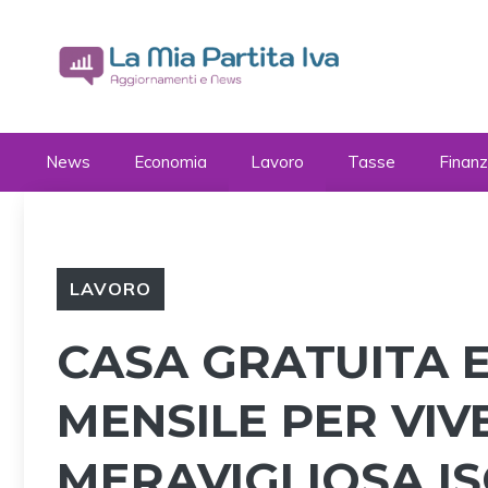
Vai
al
contenuto
News
Economia
Lavoro
Tasse
Finan
LAVORO
CASA GRATUITA E
MENSILE PER VIV
MERAVIGLIOSA I