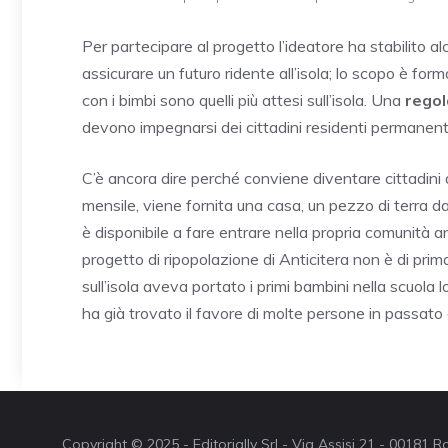
Per partecipare al progetto l’ideatore ha stabilito alcu
assicurare un futuro ridente all’isola; lo scopo è for
con i bimbi sono quelli più attesi sull’isola. Una
regol
devono impegnarsi dei cittadini residenti permanenti
C’è ancora dire perché conviene diventare cittadini del
mensile, viene fornita una casa, un pezzo di terra da
è disponibile a fare entrare nella propria comunità an
progetto di ripopolazione di Anticitera non è di prim
sull’isola aveva portato i primi bambini nella scuola 
ha già trovato il favore di molte persone in passato e 
Copyright © 2025 - Editorially Srl - Via Assisi 21 - 00181