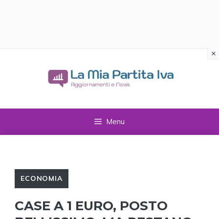
×
Vai
al
contenuto
Menu
ECONOMIA
CASE A 1 EURO, POSTO