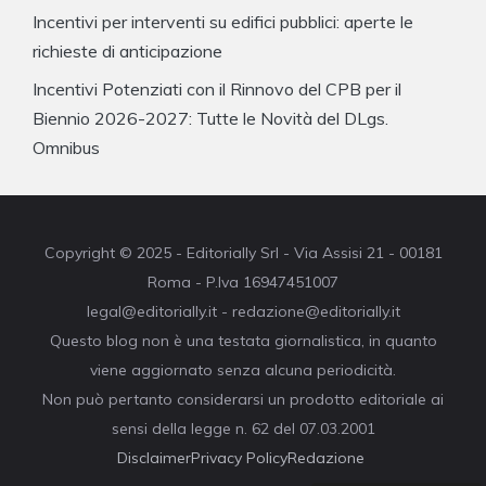
Incentivi per interventi su edifici pubblici: aperte le
richieste di anticipazione
Incentivi Potenziati con il Rinnovo del CPB per il
Biennio 2026-2027: Tutte le Novità del DLgs.
Omnibus
Copyright © 2025 - Editorially Srl - Via Assisi 21 - 00181
Roma - P.Iva 16947451007
legal@editorially.it - redazione@editorially.it
Questo blog non è una testata giornalistica, in quanto
viene aggiornato senza alcuna periodicità.
Non può pertanto considerarsi un prodotto editoriale ai
sensi della legge n. 62 del 07.03.2001
Disclaimer
Privacy Policy
Redazione