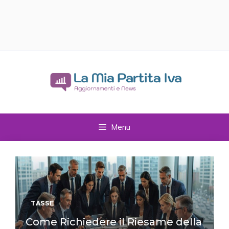
Vai
al
contenuto
Menu
TASSE
Come Richiedere il Riesame della