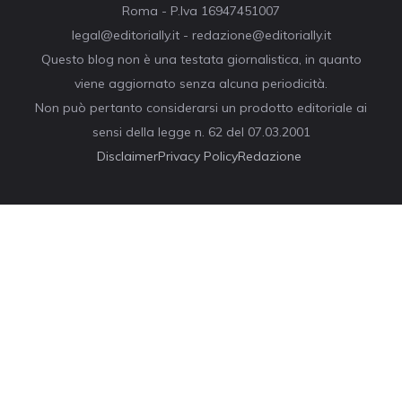
Roma - P.Iva 16947451007
legal@editorially.it - redazione@editorially.it
Questo blog non è una testata giornalistica, in quanto
viene aggiornato senza alcuna periodicità.
Non può pertanto considerarsi un prodotto editoriale ai
sensi della legge n. 62 del 07.03.2001
Disclaimer
Privacy Policy
Redazione