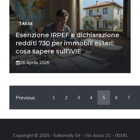
TASSE
Esenzione IRPEF e dichiarazione
redditi 730 per immobili esteri:
cosa sapere sull’IVIE
26 Aprile 2026
Previous
1
2
3
4
5
6
7
Copyright © 2025 - Editorially Srl - Via Assisi 21 - 00181