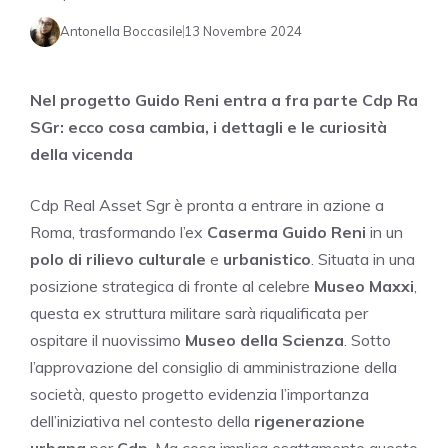
Antonella Boccasile
13 Novembre 2024
Nel progetto Guido Reni entra a fra parte Cdp Ra
SGr: ecco cosa cambia, i dettagli e le curiosità
della vicenda
Cdp Real Asset Sgr è pronta a entrare in azione a
Roma, trasformando l’ex
Caserma Guido Reni
in un
polo di rilievo culturale
e
urbanistico
. Situata in una
posizione strategica di fronte al celebre
Museo Maxxi
,
questa ex struttura militare sarà riqualificata per
ospitare il nuovissimo
Museo della Scienza
. Sotto
l’approvazione del consiglio di amministrazione della
società, questo progetto evidenzia l’importanza
dell’iniziativa nel contesto della
rigenerazione
urbana
per
Cdp
. Ma cosa implica esattamente questo