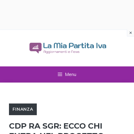
×
Vai
al
contenuto
Menu
FINANZA
CDP RA SGR: ECCO CHI