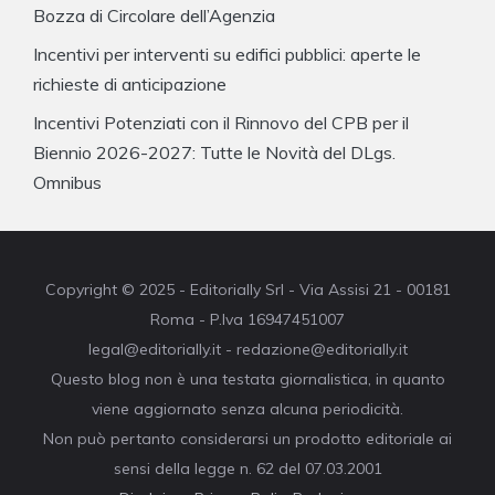
Bozza di Circolare dell’Agenzia
Incentivi per interventi su edifici pubblici: aperte le
richieste di anticipazione
Incentivi Potenziati con il Rinnovo del CPB per il
Biennio 2026-2027: Tutte le Novità del DLgs.
Omnibus
Copyright © 2025 - Editorially Srl - Via Assisi 21 - 00181
Roma - P.Iva 16947451007
legal@editorially.it - redazione@editorially.it
Questo blog non è una testata giornalistica, in quanto
viene aggiornato senza alcuna periodicità.
Non può pertanto considerarsi un prodotto editoriale ai
sensi della legge n. 62 del 07.03.2001