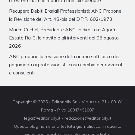
all’estero: tutte le modalità ufficiali spiegate
Recupero Debiti Erariali Professionisti: ANC Propone
la Revisione dell’Art. 48-bis del D.P.R. 602/1973
Marco Cuchel, Presidente ANC, in diretta a Agorà
Estate Rai 3: le novità e gli interventi del 05 agosto
2026
ANC propone la revisione della norma sul blocco dei
pagamenti ai professionisti: cosa cambia per avvocati
e consulenti
Copyright © 2025 - Editorially Srl - Via Assisi 21 - 00181
Roma - P.Iva 16947451007
legal@editorially.it - redazione@editorially.it
Questo blog non è una testata giornalistica, in quanto
viene aggiornato senza alcuna periodicità.