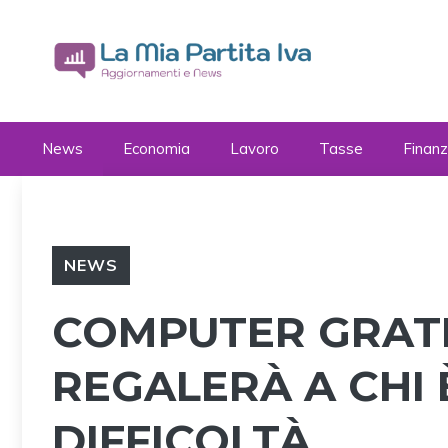
Vai
al
contenuto
News
Economia
Lavoro
Tasse
Finan
NEWS
COMPUTER GRATI
REGALERÀ A CHI 
DIFFICOLTÀ