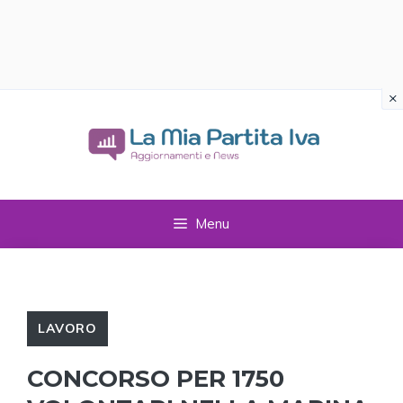
×
Vai
al
contenuto
Menu
LAVORO
CONCORSO PER 1750