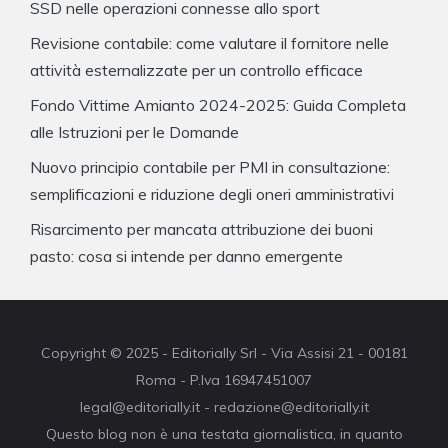
SSD nelle operazioni connesse allo sport
Revisione contabile: come valutare il fornitore nelle
attività esternalizzate per un controllo efficace
Fondo Vittime Amianto 2024-2025: Guida Completa
alle Istruzioni per le Domande
Nuovo principio contabile per PMI in consultazione:
semplificazioni e riduzione degli oneri amministrativi
Risarcimento per mancata attribuzione dei buoni
pasto: cosa si intende per danno emergente
Copyright © 2025 - Editorially Srl - Via Assisi 21 - 00181
Roma - P.Iva 16947451007
legal@editorially.it - redazione@editorially.it
Questo blog non è una testata giornalistica, in quanto