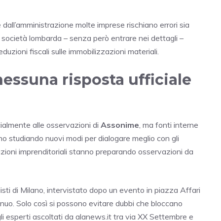
 dall’amministrazione molte imprese rischiano errori sia
na società lombarda – senza però entrare nei dettagli –
uzioni fiscali sulle immobilizzazioni materiali.
nessuna risposta ufficiale
ialmente alle osservazioni di
Assonime
, ma fonti interne
o studiando nuovi modi per dialogare meglio con gli
iazioni imprenditoriali stanno preparando osservazioni da
sti di Milano, intervistato dopo un evento in piazza Affari
inuo. Solo così si possono evitare dubbi che bloccano
li esperti ascoltati da alanews.it tra via XX Settembre e