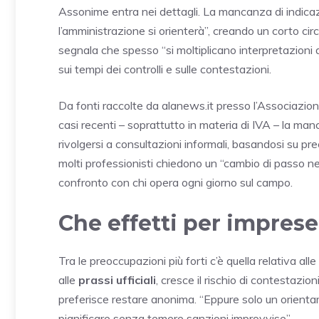
Assonime entra nei dettagli. La mancanza di indicaz
l’amministrazione si orienterà”, creando un corto circuit
segnala che spesso “si moltiplicano interpretazioni dive
sui tempi dei controlli e sulle contestazioni.
Da fonti raccolte da alanews.it presso l’Associazio
casi recenti – soprattutto in materia di IVA – la manc
rivolgersi a consultazioni informali, basandosi su pre
molti professionisti chiedono un “cambio di passo nel
confronto con chi opera ogni giorno sul campo.
Che effetti per imprese
Tra le preoccupazioni più forti c’è quella relativa al
alle
prassi ufficiali
, cresce il rischio di contestazi
preferisce restare anonima. “Eppure solo un orientam
pianificare senza temere sanzioni improvvise”.