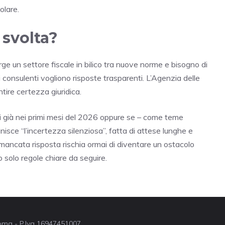
olare.
 svolta?
ge un settore fiscale in bilico tra nuove norme e bisogno di
 consulenti vogliono risposte trasparenti. L’Agenzia delle
ire certezza giuridica.
i già nei primi mesi del 2026 oppure se – come teme
nisce “l’incertezza silenziosa”, fatta di attese lunghe e
 mancata risposta rischia ormai di diventare un ostacolo
 solo regole chiare da seguire.
 Roma - P.Iva 16947451007