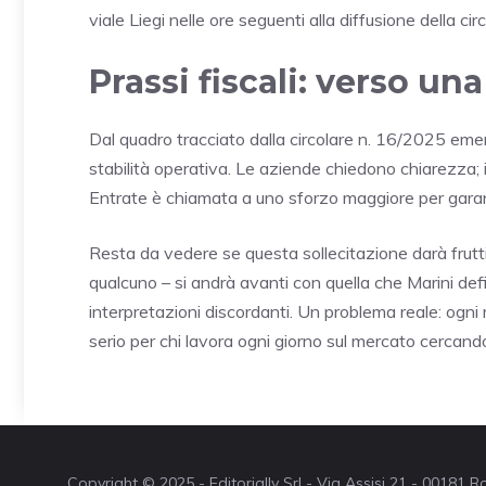
viale Liegi nelle ore seguenti alla diffusione della circ
Prassi fiscali: verso una
Dal quadro tracciato dalla circolare n. 16/2025 emer
stabilità operativa. Le aziende chiedono chiarezza; i
Entrate è chiamata a uno sforzo maggiore per garant
Resta da vedere se questa sollecitazione darà frutt
qualcuno – si andrà avanti con quella che Marini defi
interpretazioni discordanti. Un problema reale: ogni
serio per chi lavora ogni giorno sul mercato cercando
Copyright © 2025 - Editorially Srl - Via Assisi 21 - 00181