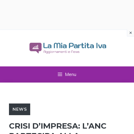
×
Vai
al
contenuto
Menu
NEWS
CRISI D’IMPRESA: L’ANC