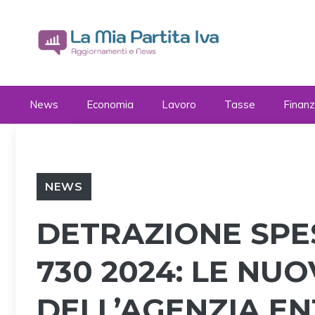
Vai
al
contenuto
News
Economia
Lavoro
Tasse
Finan
NEWS
DETRAZIONE SPE
730 2024: LE NUO
DELL’AGENZIA E