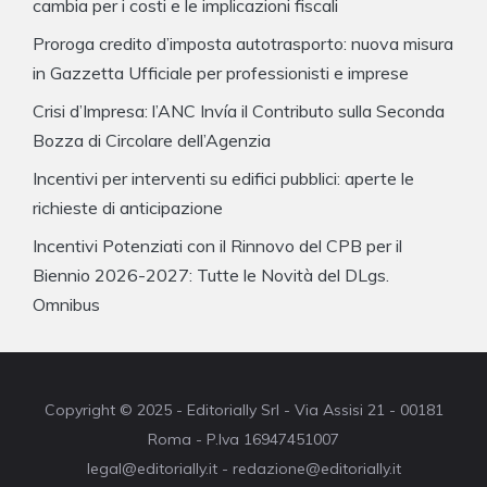
cambia per i costi e le implicazioni fiscali
Proroga credito d’imposta autotrasporto: nuova misura
in Gazzetta Ufficiale per professionisti e imprese
Crisi d’Impresa: l’ANC Invía il Contributo sulla Seconda
Bozza di Circolare dell’Agenzia
Incentivi per interventi su edifici pubblici: aperte le
richieste di anticipazione
Incentivi Potenziati con il Rinnovo del CPB per il
Biennio 2026-2027: Tutte le Novità del DLgs.
Omnibus
Copyright © 2025 - Editorially Srl - Via Assisi 21 - 00181
Roma - P.Iva 16947451007
legal@editorially.it - redazione@editorially.it