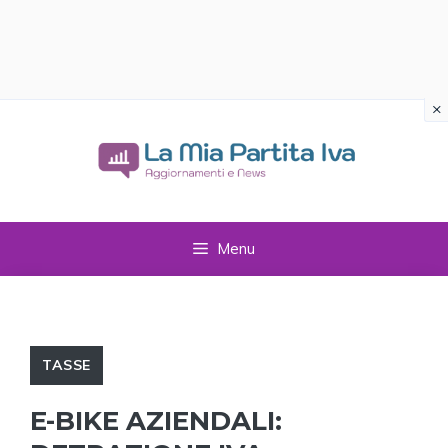
×
Vai
al
contenuto
Menu
TASSE
E-BIKE AZIENDALI: