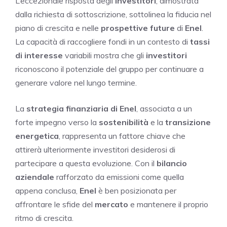
L’eccezionale risposta degli
investitori
, dimostrata
dalla richiesta di sottoscrizione, sottolinea la fiducia nel
piano di crescita e nelle
prospettive future
di
Enel
.
La capacità di raccogliere fondi in un contesto di
tassi
di interesse
variabili mostra che gli
investitori
riconoscono il potenziale del gruppo per continuare a
generare valore nel lungo termine.
La
strategia finanziaria di Enel
, associata a un
forte impegno verso la
sostenibilità
e la
transizione
energetica
, rappresenta un fattore chiave che
attirerà ulteriormente investitori desiderosi di
partecipare a questa evoluzione. Con il
bilancio
aziendale
rafforzato da emissioni come quella
appena conclusa,
Enel
è ben posizionata per
affrontare le sfide del
mercato
e mantenere il proprio
ritmo di crescita.