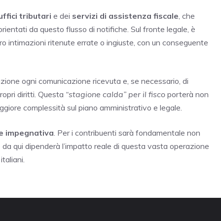
uffici tributari
e dei
servizi di assistenza fiscale
, che
ientati da questo flusso di notifiche. Sul fronte legale, è
o intimazioni ritenute errate o ingiuste, con un conseguente
enzione ogni comunicazione ricevuta e, se necessario, di
ropri diritti. Questa
“stagione calda” per il fisco
porterà non
giore complessità sul piano amministrativo e legale.
 e impegnativa
. Per i contribuenti sarà fondamentale non
a qui dipenderà l’impatto reale di questa vasta operazione
taliani.