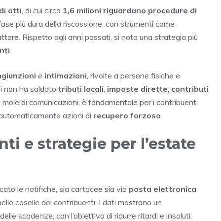
di atti
, di cui circa
1,6 milioni riguardano procedure di
 fase più dura della riscossione, con strumenti come
ttare. Rispetto agli anni passati, si nota una strategia più
nti
.
ngiunzioni
e
intimazioni
, rivolte a persone fisiche e
chi non ha saldato
tributi locali
,
imposte dirette
,
contributi
la mole di comunicazioni, è fondamentale per i contribuenti
 automaticamente azioni di
recupero forzoso
.
ti e strategie per l’estate
cato le notifiche, sia cartacee sia via
posta elettronica
nelle caselle dei contribuenti. I dati mostrano un
delle scadenze, con l’obiettivo di ridurre ritardi e insoluti.