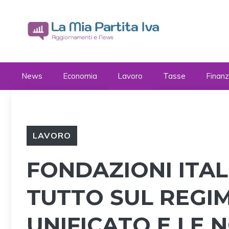
Vai
al
contenuto
News
Economia
Lavoro
Tasse
Finan
LAVORO
FONDAZIONI ITAL
TUTTO SUL REGIM
UNIFICATO E LE 