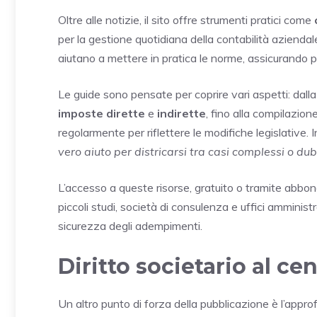
Oltre alle notizie, il sito offre strumenti pratici come
per la gestione quotidiana della contabilità aziendal
aiutano a mettere in pratica le norme, assicurando pr
Le guide sono pensate per coprire vari aspetti: dall
imposte dirette
e
indirette
, fino alla compilazion
regolarmente per riflettere le modifiche legislative. I
vero aiuto per districarsi tra casi complessi o dub
L’accesso a queste risorse, gratuito o tramite abbo
piccoli studi, società di consulenza e uffici amminist
sicurezza degli adempimenti.
Diritto societario al ce
Un altro punto di forza della pubblicazione è l’approf