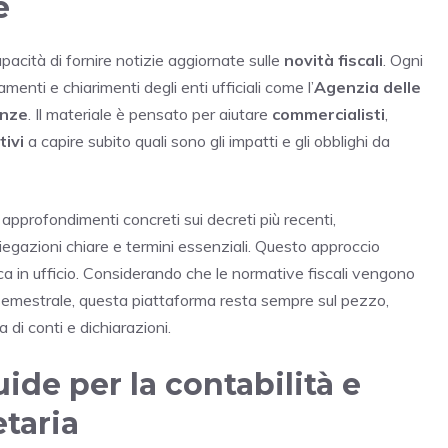
e
apacità di fornire notizie aggiornate sulle
novità fiscali
. Ogni
amenti e chiarimenti degli enti ufficiali come l’
Agenzia delle
anze
. Il materiale è pensato per aiutare
commercialisti
,
tivi
a capire subito quali sono gli impatti e gli obblighi da
re approfondimenti concreti sui decreti più recenti,
gazioni chiare e termini essenziali. Questo approccio
ica in ufficio. Considerando che le normative fiscali vengono
semestrale, questa piattaforma resta sempre sul pezzo,
di conti e dichiarazioni.
ide per la contabilità e
taria