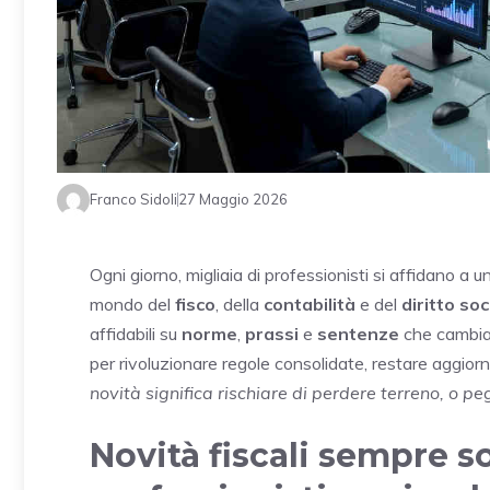
Franco Sidoli
27 Maggio 2026
Ogni giorno, migliaia di professionisti si affidano a
mondo del
fisco
, della
contabilità
e del
diritto soc
affidabili su
norme
,
prassi
e
sentenze
che cambian
per rivoluzionare regole consolidate, restare aggiorn
novità significa rischiare di perdere terreno, o peg
Novità fiscali sempre s