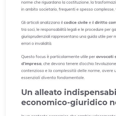
norme che riguardano la costituzione, la trasformazi
in ambito societario, frequenti e spesso complesse
Gli articoli analizzano il
codice civile
e il
diritto co
tra soci, le responsabilità legali e le procedure per 
giurisprudenziali rappresentano una guida utile per me
errori o invalidità.
Questo focus è particolarmente utile per
avvocati s
d’impresa
, che devono tenere d’occhio l’evoluzione 
contenzioso e la complessità delle norme, avere un
essenziali diventa fondamentale.
Un alleato indispensabil
economico-giuridico n
In un contesto economico che cambia velocemente e 