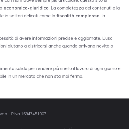
do
economico-giuridico
. La completezza dei contenuti e la
e in settori delicati come la
fiscalità complessa
, la
ecessità di avere informazioni precise e aggiornate. L’uso
zioni aiutano a districarsi anche quando arrivano novità o
imento solido per rendere più snello il lavoro di ogni giorno e
idabile in un mercato che non sta mai fermo.
 Roma - P.Iva 16947451007