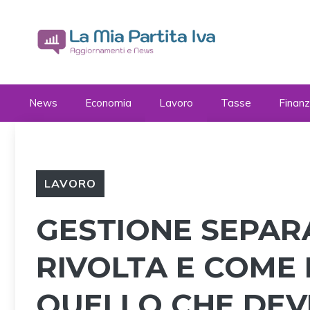
Vai
al
contenuto
News
Economia
Lavoro
Tasse
Finan
LAVORO
GESTIONE SEPARAT
RIVOLTA E COME 
QUELLO CHE DEV