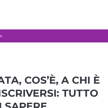
za
A, COS’È, A CHI È
ISCRIVERSI: TUTTO
I SAPERE