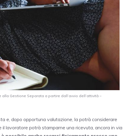
 alla Gestione Separata a partire dall’avvio dell’attività –
iesta e, dopo opportuna valutazione, la potrà considerare
he il lavoratore potrà stamparne una ricevuta, ancora in via
,
è possibile anche recarsi fisicamente presso uno