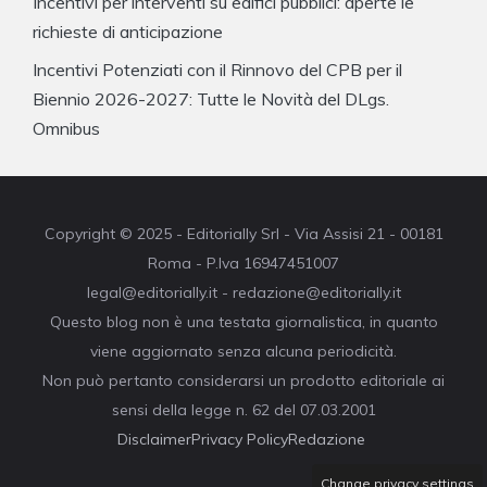
Incentivi per interventi su edifici pubblici: aperte le
richieste di anticipazione
Incentivi Potenziati con il Rinnovo del CPB per il
Biennio 2026-2027: Tutte le Novità del DLgs.
Omnibus
Copyright © 2025 - Editorially Srl - Via Assisi 21 - 00181
Roma - P.Iva 16947451007
legal@editorially.it - redazione@editorially.it
Questo blog non è una testata giornalistica, in quanto
viene aggiornato senza alcuna periodicità.
Non può pertanto considerarsi un prodotto editoriale ai
sensi della legge n. 62 del 07.03.2001
Disclaimer
Privacy Policy
Redazione
Change privacy settings