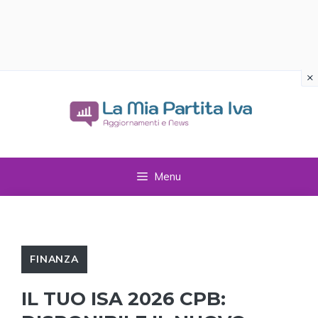
×
Vai
al
contenuto
Menu
FINANZA
IL TUO ISA 2026 CPB: