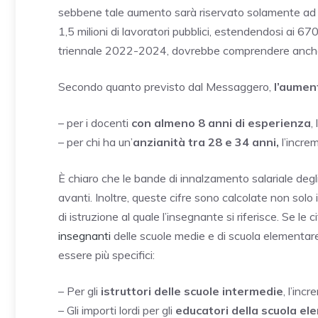
sebbene tale aumento sarà riservato solamente ad al
1,5 milioni di lavoratori pubblici, estendendosi ai 670
triennale 2022-2024, dovrebbe comprendere anche 1,2
Secondo quanto previsto dal Messaggero,
l’aumen
– per i docenti
con almeno 8 anni di esperienza
,
– per chi ha un’
anzianità tra 28 e 34 anni,
l’increm
È chiaro che le bande di innalzamento salariale degl
avanti. Inoltre, queste cifre sono calcolate non solo 
di istruzione al quale l’insegnante si riferisce. Se le
insegnanti
delle scuole medie e di scuola elementa
essere più specifici:
– Per gli
istruttori delle scuole intermedie
, l’inc
– Gli importi lordi per gli
educatori della scuola ele