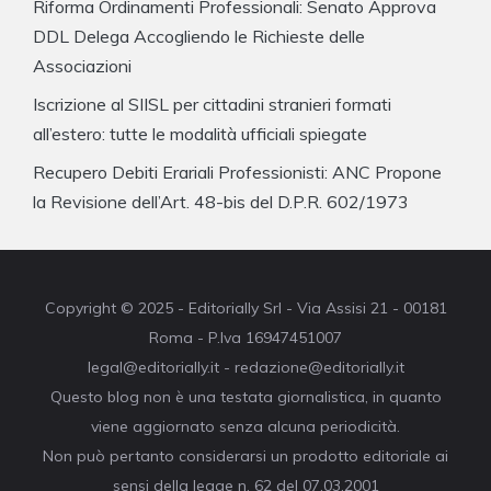
Riforma Ordinamenti Professionali: Senato Approva
DDL Delega Accogliendo le Richieste delle
Associazioni
Iscrizione al SIISL per cittadini stranieri formati
all’estero: tutte le modalità ufficiali spiegate
Recupero Debiti Erariali Professionisti: ANC Propone
la Revisione dell’Art. 48-bis del D.P.R. 602/1973
Copyright © 2025 - Editorially Srl - Via Assisi 21 - 00181
Roma - P.Iva 16947451007
legal@editorially.it - redazione@editorially.it
Questo blog non è una testata giornalistica, in quanto
viene aggiornato senza alcuna periodicità.
Non può pertanto considerarsi un prodotto editoriale ai
sensi della legge n. 62 del 07.03.2001