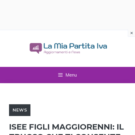
×
Vai
al
contenuto
Menu
NEWS
ISEE FIGLI MAGGIORENNI: IL