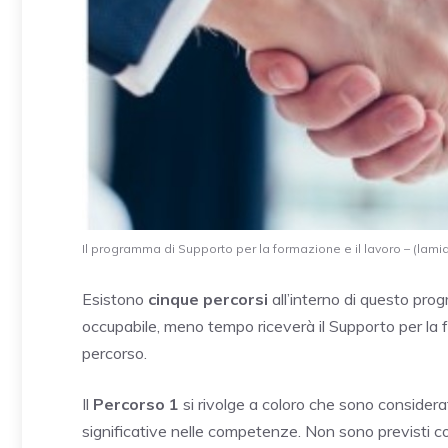
Il programma di Supporto per la formazione e il lavoro – (lamiap
Esistono
cinque percorsi
all’interno di questo pr
occupabile, meno tempo riceverà il Supporto per la f
percorso.
Il
Percorso 1
si rivolge a coloro che sono considera
significative nelle competenze. Non sono previsti c