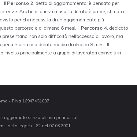
. Il
Percorso 2
, detto di aggiornamento, è pensato per
etenze. Anche in questo caso, la durata è breve, stimata
previsto per chi necessita di un aggiornamento più
questo percorso è di almeno 6 mesi. Il
Percorso 4
, dedicato
che presentano non solo difficoltà nell’accesso al lavoro, ma
o percorso ha una durata media di almeno 8 mesi. Il
a, rivolto principalmente a gruppi di lavoratori coinvolti in
 Roma - P.Iva 16947451007
ne aggiornato senza alcuna periodicità.
nsi della legge n. 62 del 07.03.2001