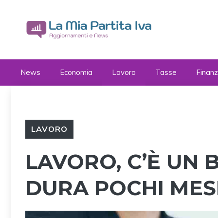
Vai
al
contenuto
News
Economia
Lavoro
Tasse
Finan
LAVORO
LAVORO, C’È UN 
DURA POCHI MES