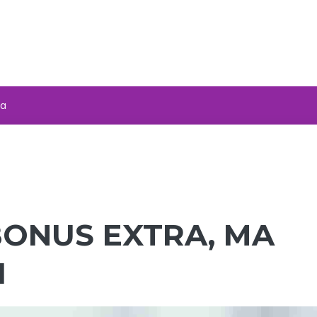
za
BONUS EXTRA, MA
I