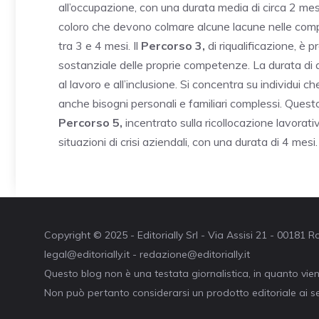
all’occupazione, con una durata media di circa 2 mesi
coloro che devono colmare alcune lacune nelle comp
tra 3 e 4 mesi. Il
Percorso 3,
di riqualificazione, è 
sostanziale delle proprie competenze. La durata di 
al lavoro e all’inclusione. Si concentra su individui 
anche bisogni personali e familiari complessi. Quest
Percorso 5,
incentrato sulla ricollocazione lavorativ
situazioni di crisi aziendali, con una durata di 4 mesi.
Copyright © 2025 - Editorially Srl - Via Assisi 21 - 00181
legal@editorially.it - redazione@editorially.it
Questo blog non è una testata giornalistica, in quanto vie
Non può pertanto considerarsi un prodotto editoriale ai se