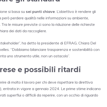
zione si basa su
sei punti chiave
. L’obiettivo è rendere gli
a però perdere qualità nelle informazioni su ambiente,
ra le misure previste ci sono la riduzione delle richieste
iara dei dati da raccogliere.
stakeholder”, ha detto la presidente di EFRAG, Chiara Del
lles. “Dobbiamo bilanciare trasparenza e sostenibilità con
enta uno strumento utile, non un ostacolo”.
ese e possibili ritardi
ire di molto il lavoro per chi deve rispettare la direttiva
, entrata in vigore a gennaio 2024. Le prime stime indicano
i superflui o difficili da reperire, con un occhio di riguardo