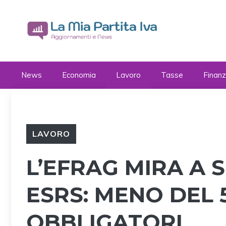
Vai
al
contenuto
News
Economia
Lavoro
Tasse
Finan
LAVORO
L’EFRAG MIRA A 
ESRS: MENO DEL 
OBBLIGATORI