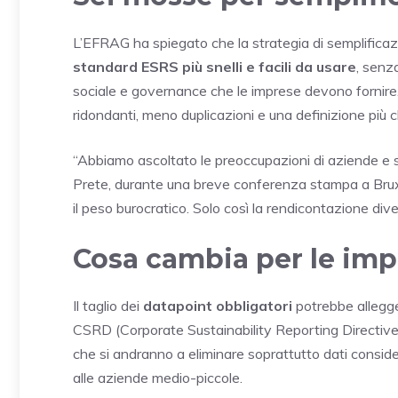
L’EFRAG ha spiegato che la strategia di semplifica
standard ESRS più snelli e facili da usare
, senz
sociale e governance che le imprese devono fornire. T
ridondanti, meno duplicazioni e una definizione più ch
“Abbiamo ascoltato le preoccupazioni di aziende e 
Prete, durante una breve conferenza stampa a Bruxe
il peso burocratico. Solo così la rendicontazione div
Cosa cambia per le impr
Il taglio dei
datapoint obbligatori
potrebbe allegger
CSRD (Corporate Sustainability Reporting Directive)
che si andranno a eliminare soprattutto dati considerat
alle aziende medio-piccole.