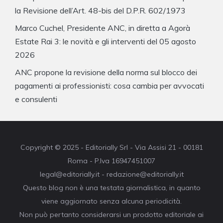
la Revisione dell’Art. 48-bis del D.P.R. 602/1973
Marco Cuchel, Presidente ANC, in diretta a Agorà
Estate Rai 3: le novità e gli interventi del 05 agosto
2026
ANC propone la revisione della norma sul blocco dei
pagamenti ai professionisti: cosa cambia per avvocati
e consulenti
Copyright © 2025 - Editorially Srl - Via Assisi 21 - 00181
Roma - P.Iva 16947451007
legal@editorially.it - redazione@editorially.it
Questo blog non è una testata giornalistica, in quanto
viene aggiornato senza alcuna periodicità.
Non può pertanto considerarsi un prodotto editoriale ai