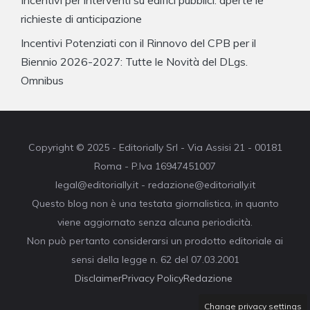
richieste di anticipazione
Incentivi Potenziati con il Rinnovo del CPB per il
Biennio 2026-2027: Tutte le Novità del DLgs.
Omnibus
Copyright © 2025 - Editorially Srl - Via Assisi 21 - 00181
Roma - P.Iva 16947451007
legal@editorially.it - redazione@editorially.it
Questo blog non è una testata giornalistica, in quanto
viene aggiornato senza alcuna periodicità.
Non può pertanto considerarsi un prodotto editoriale ai
sensi della legge n. 62 del 07.03.2001
Disclaimer
Privacy Policy
Redazione
Change privacy settings