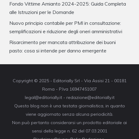
Fondo Vittime Amianto 2024-2025: Guida Completa
alle Istruzioni per le Domande
Nuovo principio contabile per PMI in consultazione:
semplificazioni e riduzione degli oneri amministrativi
Risarcimento per mancata attribuzione dei buoni
pasto: cosa si intende per danno emergente
Copyright © 2025 - Editorially Srl - Via Assisi 21 - 00181
Roma - P.Iva 16947451007
legal@editorially.it - redazione@editorially.it
Questo blog non è una testata giornalistica, in quanto
viene aggiornato senza alcuna periodicità.
Non può pertanto considerarsi un prodotto editoriale ai
sensi della legge n. 62 del 07.03.2001