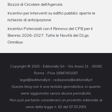
Bozza di Circolare dell’Agenzia
Incentivi per interventi su edifici pubblici: aperte le
richieste di anticipazione
Incentivi Potenziati con il Rinnovo del CPB per il
Biennio 2026-2027: Tutte le Novità del DLgs.
Omnibus
Copyright © 2025 - Editorially Srl - Via Assisi 21 - 00181
Roma - P.Iva 16947451007
legal@editorially.it - redazione@editorially.it
Questo blog non è una testata giornalistica, in quanto
viene aggiornato senza alcuna periodicità.
Non può pertanto considerarsi un prodotto editoriale ai
sensi della legge n. 62 del 07.03.2001