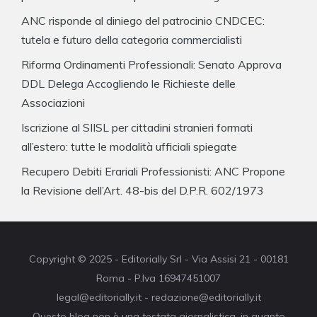
ANC risponde al diniego del patrocinio CNDCEC:
tutela e futuro della categoria commercialisti
Riforma Ordinamenti Professionali: Senato Approva
DDL Delega Accogliendo le Richieste delle
Associazioni
Iscrizione al SIISL per cittadini stranieri formati
all’estero: tutte le modalità ufficiali spiegate
Recupero Debiti Erariali Professionisti: ANC Propone
la Revisione dell’Art. 48-bis del D.P.R. 602/1973
Copyright © 2025 - Editorially Srl - Via Assisi 21 - 00181
Roma - P.Iva 16947451007
legal@editorially.it - redazione@editorially.it
Questo blog non è una testata giornalistica, in quanto