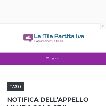
×
Vai
al
contenuto
Menu
TASSE
NOTIFICA DELL’APPELLO