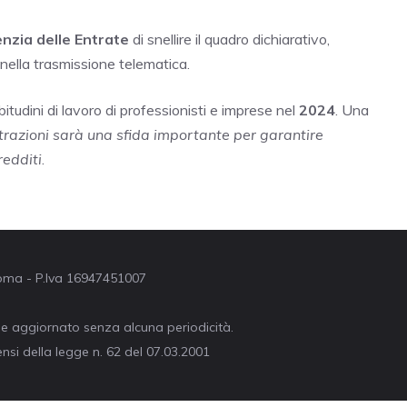
nzia delle Entrate
di snellire il quadro dichiarativo,
 nella trasmissione telematica.
tudini di lavoro di professionisti e imprese nel
2024
. Una
trazioni sarà una sfida importante per garantire
redditi
.
 Roma - P.Iva 16947451007
ne aggiornato senza alcuna periodicità.
nsi della legge n. 62 del 07.03.2001