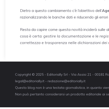
Dietro a questo cambiamento c’è l’obiettivo dell’
Age
razionalizzando le banche dati e riducendo gli errori
Resta da capire come questa novità inciderà sulle abi
cosa è certa:
gestire la documentazione e le regis
correttezza e trasparenza nelle dichiarazioni dei 
Copyright © 2025 - Editorially Srl - Via Assisi 21 - 00181
legal@editorially.it - redazione@editorially.it
Questo blog non è una testata giornalistica, in quanto vie
Non può pertanto considerarsi un prodotto editoriale ai se