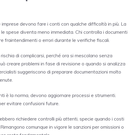
le imprese devono fare i conti con qualche difficoltà in più. La
e spese diventa meno immediata. Chi controlla i documenti
re fraintendimenti o errori durante le verifiche fiscali.
rischia di complicarsi, perché ora si mescolano senza
può creare problemi in fase di revisione o quando si analizza
ercialisti suggeriscono di preparare documentazioni molto
tenute.
ienti è la norma, devono aggiornare processi e strumenti.
per evitare confusioni future.
ebbero richiedere controlli più attenti, specie quando i costi
o. Rimangono comunque in vigore le sanzioni per omissioni o
 voce resta fondamentale.