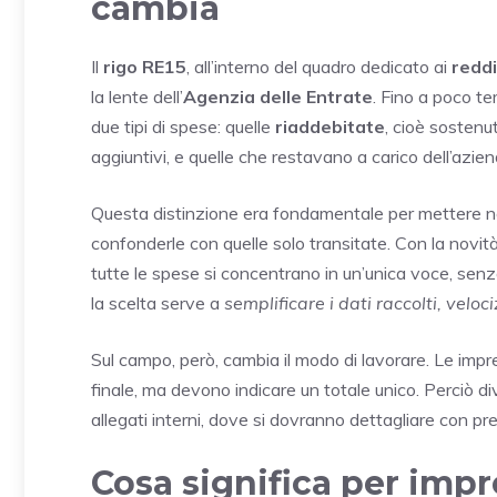
cambia
Il
rigo RE15
, all’interno del quadro dedicato ai
reddi
la lente dell’
Agenzia delle Entrate
. Fino a poco t
due tipi di spese: quelle
riaddebitate
, cioè sostenu
aggiuntivi, e quelle che restavano a carico dell’azien
Questa distinzione era fondamentale per mettere ne
confonderle con quelle solo transitate. Con la novit
tutte le spese si concentrano in un’unica voce, senz
la scelta serve a
semplificare i dati raccolti, veloci
Sul campo, però, cambia il modo di lavorare. Le impr
finale, ma devono indicare un totale unico. Perciò div
allegati interni, dove si dovranno dettagliare con pre
Cosa significa per impre