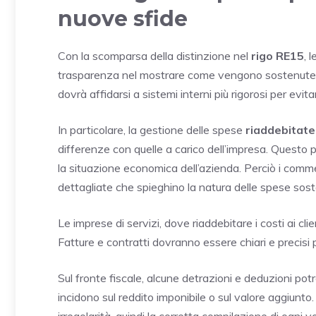
nuove sfide
Con la scomparsa della distinzione nel
rigo RE15
, 
trasparenza nel mostrare come vengono sostenute l
dovrà affidarsi a sistemi interni più rigorosi per evita
In particolare, la gestione delle spese
riaddebitate
differenze con quelle a carico dell’impresa. Questo 
la situazione economica dell’azienda. Perciò i comm
dettagliate che spieghino la natura delle spese sos
Le imprese di servizi, dove riaddebitare i costi ai cl
Fatture e contratti dovranno essere chiari e precisi 
Sul fronte fiscale, alcune detrazioni e deduzioni potr
incidono sul reddito imponibile o sul valore aggiunt
irregolarità, quindi la corretta compilazione di ogni