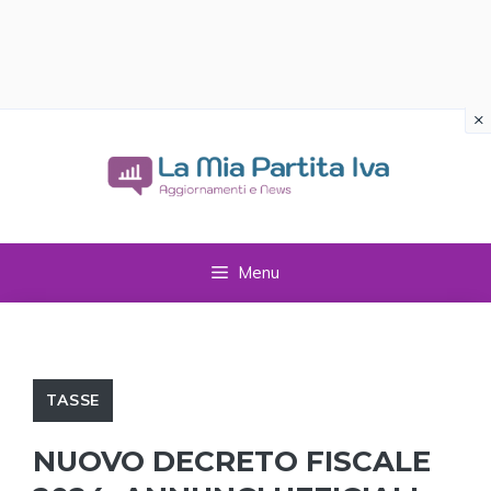
×
Vai
al
contenuto
Menu
TASSE
NUOVO DECRETO FISCALE