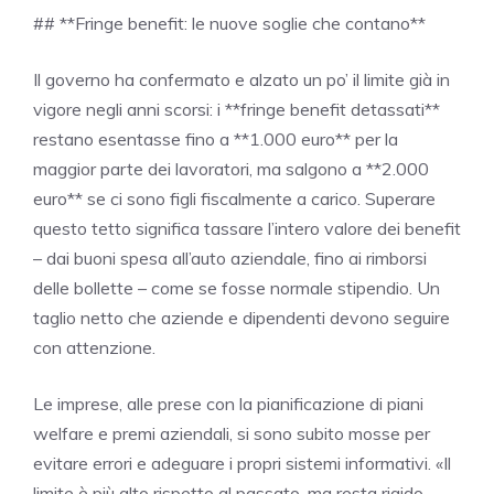
## **Fringe benefit: le nuove soglie che contano**
Il governo ha confermato e alzato un po’ il limite già in
vigore negli anni scorsi: i **fringe benefit detassati**
restano esentasse fino a **1.000 euro** per la
maggior parte dei lavoratori, ma salgono a **2.000
euro** se ci sono figli fiscalmente a carico. Superare
questo tetto significa tassare l’intero valore dei benefit
– dai buoni spesa all’auto aziendale, fino ai rimborsi
delle bollette – come se fosse normale stipendio. Un
taglio netto che aziende e dipendenti devono seguire
con attenzione.
Le imprese, alle prese con la pianificazione di piani
welfare e premi aziendali, si sono subito mosse per
evitare errori e adeguare i propri sistemi informativi. «Il
limite è più alto rispetto al passato, ma resta rigido.