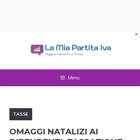
×
Vai
al
contenuto
Menu
TASSE
OMAGGI NATALIZI AI