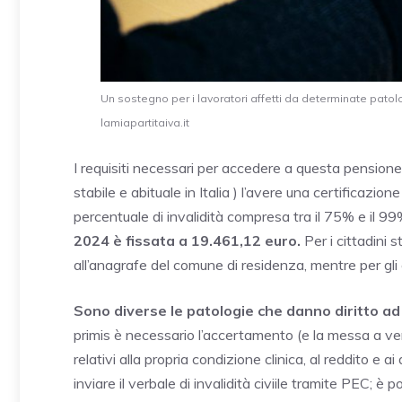
Un sostegno per i lavoratori affetti da determinate pato
lamiapartitaiva.it
I requisiti necessari per accedere a questa pensione, 
stabile e abituale in Italia ) l’avere una certificazio
percentuale di invalidità compresa tra il 75% e il 9
2024 è fissata a 19.461,12 euro.
Per i cittadini s
all’anagrafe del comune di residenza, mentre per gli
Sono diverse le patologie che danno diritto a
primis è necessario l’accertamento (e la messa a verb
relativi alla propria condizione clinica, al reddito e 
inviare il verbale di invalidità civiile tramite PEC; è 