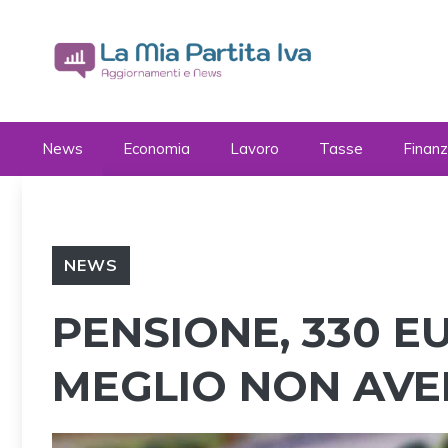
Vai
al
contenuto
News
Economia
Lavoro
Tasse
Finan
NEWS
PENSIONE, 330 EU
MEGLIO NON AVE