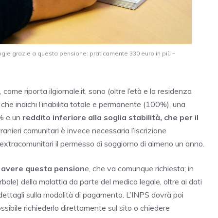
logie grazie a questa pensione: praticamente 330 euro in più –
come riporta ilgiornale.it, sono (oltre l’età e la residenza
ne che indichi l’inabilita totale e permanente (100%), una
9% e un
reddito inferiore alla soglia stabilità, che per il
tranieri comunitari è invece necessaria l’iscrizione
 extracomunitari il permesso di soggiorno di almeno un anno.
d avere questa pension
e, che va comunque richiesta; in
ale) della malattia da parte del medico legale, oltre ai dati
ai dettagli sulla modalità di pagamento. L’INPS dovrà poi
possibile richiederlo direttamente sul sito o chiedere