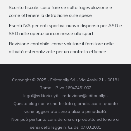
Sconto fiscale: cosa fare se salta l’agevolazione e
come ottenere la detrazione sulle spese
Esenti IVA per enti sportivi: nuova dispensa per ASD e
SSD nelle operazioni connesse allo sport
Revisione contabile: come valutare il fornitore nelle
attività esternalizzate per un controllo efficace
Copyright © 2025 - Editorially Srl - Via Assisi 21 - 00181
Roma - P.Iva 16947451007
legal@editorially.it - redazione@editorially.it
Questo blog non è una testata giornalistica, in quanto
viene aggiornato senza alcuna periodicità.
Non può pertanto considerarsi un prodotto editoriale ai
sensi della legge n. 62 del 07.03.2001