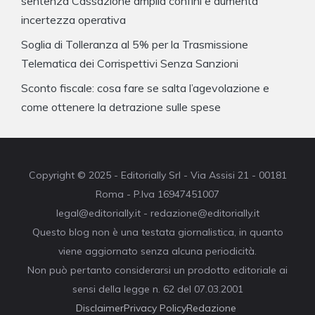
sentenza Cassazione amplia confini e aumenta
incertezza operativa
Soglia di Tolleranza al 5% per la Trasmissione
Telematica dei Corrispettivi Senza Sanzioni
Sconto fiscale: cosa fare se salta l’agevolazione e
come ottenere la detrazione sulle spese
Copyright © 2025 - Editorially Srl - Via Assisi 21 - 00181
Roma - P.Iva 16947451007
legal@editorially.it - redazione@editorially.it
Questo blog non è una testata giornalistica, in quanto
viene aggiornato senza alcuna periodicità.
Non può pertanto considerarsi un prodotto editoriale ai
sensi della legge n. 62 del 07.03.2001
Disclaimer
Privacy Policy
Redazione