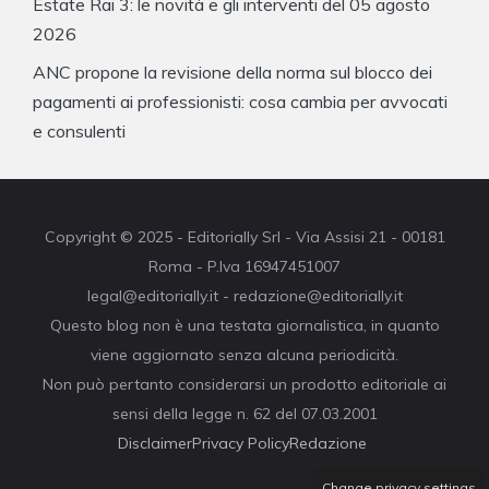
Estate Rai 3: le novità e gli interventi del 05 agosto
2026
ANC propone la revisione della norma sul blocco dei
pagamenti ai professionisti: cosa cambia per avvocati
e consulenti
Copyright © 2025 - Editorially Srl - Via Assisi 21 - 00181
Roma - P.Iva 16947451007
legal@editorially.it - redazione@editorially.it
Questo blog non è una testata giornalistica, in quanto
viene aggiornato senza alcuna periodicità.
Non può pertanto considerarsi un prodotto editoriale ai
sensi della legge n. 62 del 07.03.2001
Disclaimer
Privacy Policy
Redazione
Change privacy settings