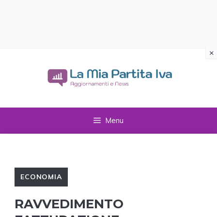
×
Vai
al
contenuto
Menu
ECONOMIA
RAVVEDIMENTO