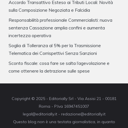
Accordo Transattivo Esteso ai Tributi Locali: Novità
sulla Composizione Negoziata e Falcidia
Responsabilità professionale Commercialisti: nuova
sentenza Cassazione amplia confini e aumenta
incertezza operativa
Soglia di Tolleranza al 5% per la Trasmissione
Telematica dei Corrispettivi Senza Sanzioni
Sconto fiscale: cosa fare se salta l’agevolazione e
come ottenere la detrazione sulle spese
Copyright © 2025 - Editorially Srl - Via Assisi 21 - 00181
Roma - P.Iva 16947451007
legal@editorially.it - redazione@editorially.it
Questo blog non è una testata giornalistica, in quanto