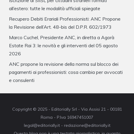
Iscrizione al SIISL per cittadini stranieri formati
all’estero: tutte le modalità ufficiali spiegate
Recupero Debiti Erariali Professionisti: ANC Propone
la Revisione dell’Art. 48-bis del D.P.R. 602/1973
Marco Cuchel, Presidente ANC, in diretta a Agorà
Estate Rai 3: le novità e gli interventi del 05 agosto
2026
ANC propone la revisione della norma sul blocco dei
pagamenti ai professionisti: cosa cambia per avvocati
e consulenti
Copyright © 2025 - Editorially Srl - Via Assisi 21 - 00181
Roma - P.Iva 16947451007
legal@editorially.it - redazione@editorially.it
Questo blog non è una testata giornalistica, in quanto